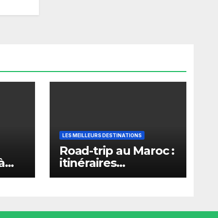
LES MEILLEURS DESTINATIONS
Road-trip au Maroc :
à
itinéraires
n
incontournables
depuis Marrakech