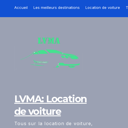
Skip
Accueil
Les meilleurs destinations
Location de voiture
T
to
content
LVMA: Location
de voiture
Tous sur la location de voiture,