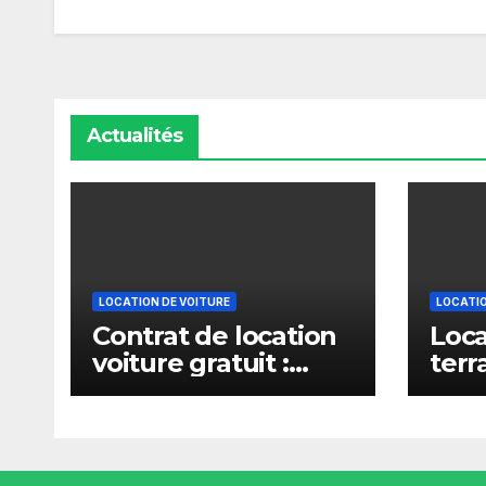
Actualités
LOCATION DE VOITURE
LOCATIO
Contrat de location
Loca
voiture gratuit :
terr
modèle à
aven
télécharger et
utiliser