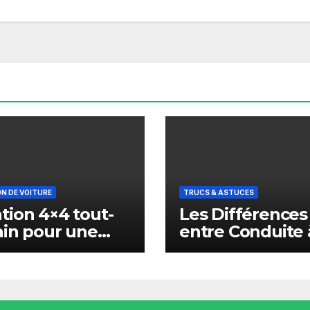
N DE VOITURE
TRUCS & ASTUCES
tion 4×4 tout-
Les Différences
ain pour une
entre Conduite 
ture réussie
Marrakech et e
Europe